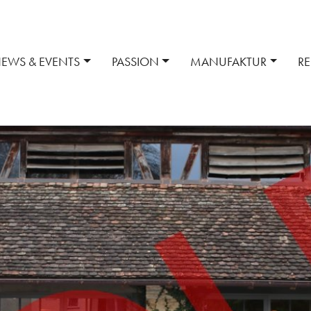
EWS & EVENTS
PASSION
MANUFAKTUR
R
t
Mythos 300 SL
Reparatur + Wartung
Historischer Standort
Services
Ersatzteile + Zub