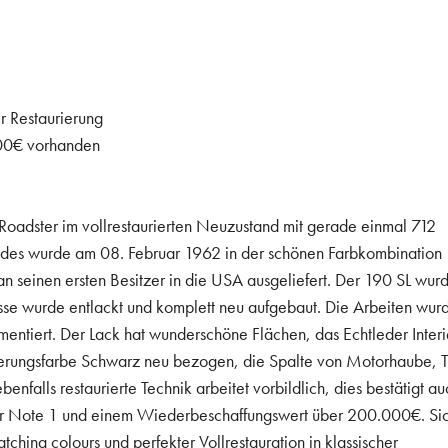
r Restaurierung
00€ vorhanden
dster im vollrestaurierten Neuzustand mit gerade einmal 712
cedes wurde am 08. Februar 1962 in der schönen Farbkombination
 seinen ersten Besitzer in die USA ausgeliefert. Der 190 SL wur
osse wurde entlackt und komplett neu aufgebaut. Die Arbeiten wur
ntiert. Der Lack hat wunderschöne Flächen, das Echtleder Interi
ferungsfarbe Schwarz neu bezogen, die Spalte von Motorhaube, 
nfalls restaurierte Technik arbeitet vorbildlich, dies bestätigt au
er Note 1 und einem Wiederbeschaffungswert über 200.000€. Si
tching colours und perfekter Vollrestauration in klassischer