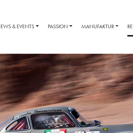
EWS & EVENTS
PASSION
MANUFAKTUR
R
t
Mythos 300 SL
Reparatur + Wartung
Historischer Standort
Services
Ersatzteile + Zub