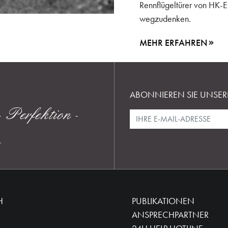
Rennflügeltürer von HK
wegzudenken.
MEHR ERFAHREN
ABONNIEREN SIE UNSER
 Perfektion -
n
H
PUBLIKATIONEN
ANSPRECHPARTNER